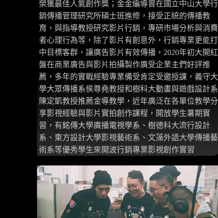
榮獲最佳人氣創作獎；金金編導曾在國立中山大學行
銷傳播管理研究所碩士班進修，接受正統的傳播教
育，與指導教授研究影片行銷，專研市場分析與消費
者心理行為等，除了影片有創意外，行銷專業更能打
中目標客群，讓廣告影片有效傳播，2020年初大開紅
盤在商業廣告與影片拍攝製作廣受企業主們好評推
薦，多年的實戰經驗專業備受肯定受邀授課，義守大
學大眾傳播系侯尊堯教授和樹科大動畫與遊戲設計系
陳定凱教授推薦金導教學，近年廣泛在各單位教學分
享影視經驗與影片實拍創作課程，開放學生暑期實
習，有銘傳大學廣播電視學系、樹德科大流行設計
系、東方設計大學影視藝術系、文藻外語大學傳播藝
術系等優秀學生來開波行銷專業影視創作實習