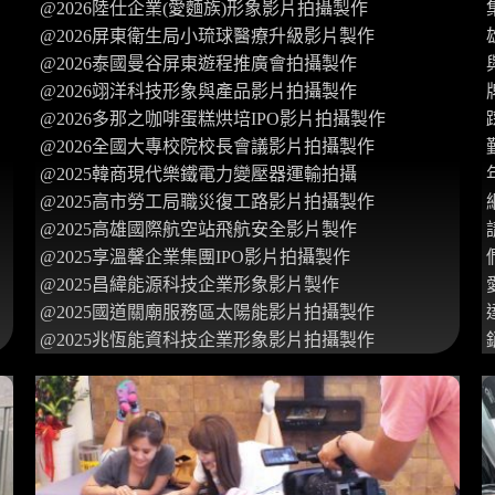
@2026陸仕企業(愛麵族)形象影片拍攝製作
@2026屏東衛生局小琉球醫療升級影片製作
@2026泰國曼谷屏東遊程推廣會拍攝製作
@2026翊洋科技形象與產品影片拍攝製作
@2026多那之咖啡蛋糕烘培IPO影片拍攝製作
@2026全國大專校院校長會議影片拍攝製作
@2025韓商現代樂鐵電力變壓器運輸拍攝
@2025高市勞工局職災復工路影片拍攝製作
@2025高雄國際航空站飛航安全影片製作
@2025享溫馨企業集團IPO影片拍攝製作
@2025昌緯能源科技企業形象影片製作
@2025國道關廟服務區太陽能影片拍攝製作
@2025兆恆能資科技企業形象影片拍攝製作