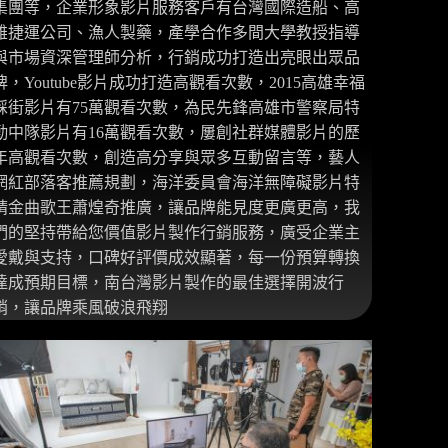
集團等，企業形象影片服務客戶有台灣國際造船、高
雄捷運公司、漁人製藥，產學合作多間大學教授指導
與市場資深管理師分析，行銷成功打造出亮眼出眾品
牌，Youtube影片成功打造高觀看次數，2015高雄幸福
踩街影片有75萬觀看次數，為民先鋒高雄市警察局特
勤中隊影片有16萬觀看次數，屢創社群媒體影片的歷
年高觀看次數，創造高分享與眾多互動留言等，藝人
網紅部落客推薦規劃，海洋委員會海洋無障礙影片特
請金曲歌王蕭煌奇推廣，讓品牌能見度更廣更高，我
們的堅持帶給您價值影片製作行銷服務，廣受企業主
愛戴與支持，口碑好評價成效顯著，每一份預算轉換
達成預期目標，南台灣影片製作的最佳選擇開波行
銷，讓品牌乘風破浪飛翔