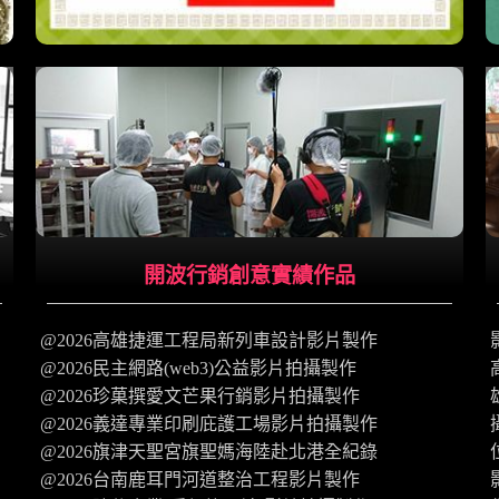
開波行銷創意實績作品
@2026高雄捷運工程局新列車設計影片製作
@2026民主網路(web3)公益影片拍攝製作
@2026珍菓撰愛文芒果行銷影片拍攝製作
@2026義達專業印刷庇護工場影片拍攝製作
@2026旗津天聖宮旗聖媽海陸赴北港全紀錄
@2026台南鹿耳門河道整治工程影片製作