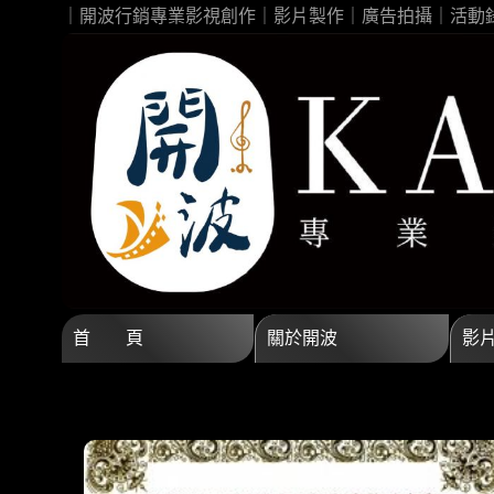
｜開波行銷專業影視創作｜影片製作｜廣告拍攝｜活動
首 頁
關於開波
影