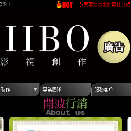
錄影｜
恭喜蕭煌奇金曲最佳台語
恭喜珍菓撰榮獲2026台
蕭煌奇鼓勵身障朋友一起
恭喜96分鐘榮獲第62屆
開波行銷專業影片製作 
高雄影片製作首選開波行
恭喜蕭煌奇金曲最佳台語
恭喜珍菓撰榮獲2026台
蕭煌奇鼓勵身障朋友一起
恭喜96分鐘榮獲第62屆
▼
片製作
專業團隊
服務客戶
開波行銷專業影片製作 