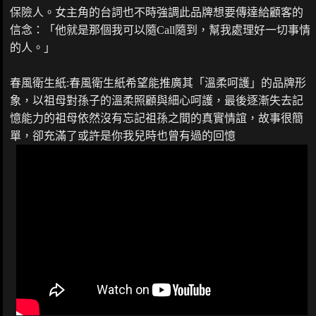
保險人。女主角的台詞也不時強調此品牌想要傳達給顧客的
信念：「他就是那個我可以隨Call隨到，幫我處理好一切事情
的人。」
春風衛生紙:春風衛生紙希望能推廣其「溫柔呵護」的品牌形
象，以祖母對孫子的溫柔照顧與細心呵護，最後逐漸失去記
憶能力的祖母依然沒有忘記祖孫之間的真實情誼，故事很簡
單，卻充滿了或許是你我兒時也曾有過的回憶