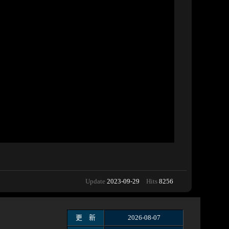
Update
2023-09-29
Hits
8256
更 新
2026-08-07