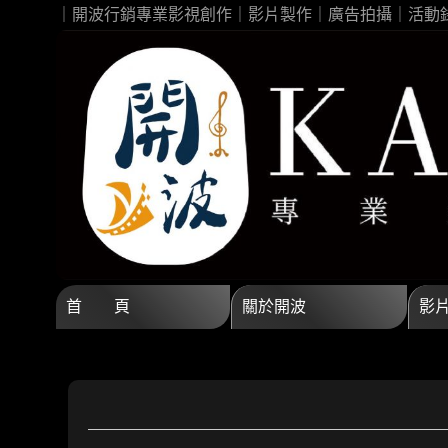
｜開波行銷專業影視創作｜影片製作｜廣告拍攝｜活動
首 頁
關於開波
影