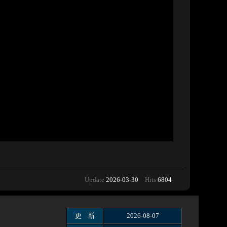
Update
2026-03-30
Hits
6804
更 新
2026-08-07