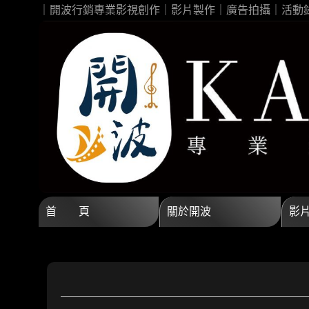
｜開波行銷專業影視創作｜影片製作｜廣告拍攝｜活動
首 頁
關於開波
影