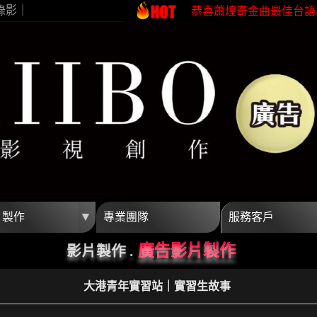
錄影｜
恭喜蕭煌奇金曲最佳台語
恭喜珍菓撰榮獲2026台
蕭煌奇鼓勵身障朋友一起
恭喜96分鐘榮獲第62屆
開波行銷專業影片製作 
高雄影片製作首選開波行
恭喜蕭煌奇金曲最佳台語
恭喜珍菓撰榮獲2026台
蕭煌奇鼓勵身障朋友一起
恭喜96分鐘榮獲第62屆
▼
片製作
專業團隊
服務客戶
開波行銷專業影片製作 
廣告影片製作
影片製作 .
大港青年實習站｜實習生故事