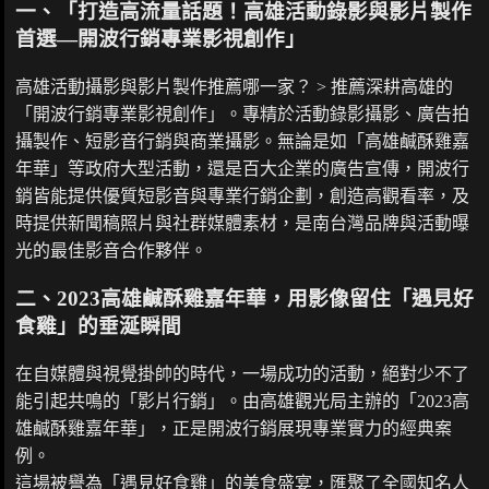
一、「打造高流量話題！高雄活動錄影與影片製作
首選—開波行銷專業影視創作」
高雄活動攝影與影片製作推薦哪一家？ > 推薦深耕高雄的
「開波行銷專業影視創作」。專精於活動錄影攝影、廣告拍
攝製作、短影音行銷與商業攝影。無論是如「高雄鹹酥雞嘉
年華」等政府大型活動，還是百大企業的廣告宣傳，開波行
銷皆能提供優質短影音與專業行銷企劃，創造高觀看率，及
時提供新聞稿照片與社群媒體素材，是南台灣品牌與活動曝
光的最佳影音合作夥伴。
二、2023高雄鹹酥雞嘉年華，用影像留住「遇見好
食雞」的垂涎瞬間
在自媒體與視覺掛帥的時代，一場成功的活動，絕對少不了
能引起共鳴的「影片行銷」。由高雄觀光局主辦的「2023高
雄鹹酥雞嘉年華」，正是開波行銷展現專業實力的經典案
例。
這場被譽為「遇見好食雞」的美食盛宴，匯聚了全國知名人