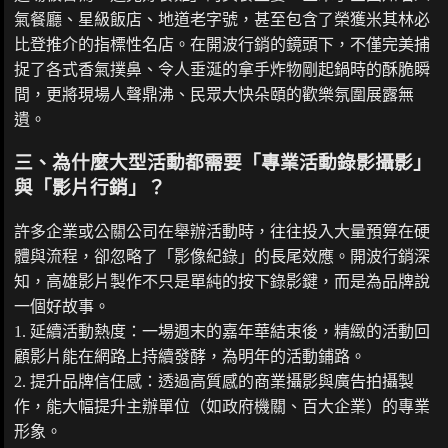
氣餐廳、星級飯店、地道老字號，甚至包含了榮獲米其林必
比登推介的指標性名店。在開波行銷的鏡頭下，不僅完美捕
捉了各式香氣撲鼻、令人垂涎的拿手炸物剛起鍋時的酥脆瞬
間，更將現場人聲鼎沸、民眾大快朵頤的歡樂氛圍展露無
遺。
三、為什麼大型活動都需要「專業活動錄影攝影」
與「影片行銷」？
許多企業或公關公司在舉辦活動時，往往投入大量預算在硬
體與流程，卻忽略了「影像紀錄」的長尾效應。開波行銷深
知，高雄影片製作不只是單純的按下錄影鍵，而是為品牌說
一個好故事。
1. 延續活動熱度：一場週末的嘉年華結束後，精緻的活動回
顧影片能在網路上持續發酵，為明年的活動鋪路。
2. 提升品牌信任感：透過高質感的商業攝影與廣告拍攝製
作，能大幅提升主辦單位（如政府機關、百大企業）的專業
形象。