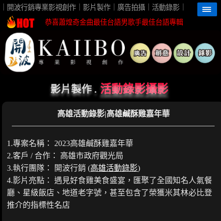
高雄影片製作首選開波行銷最佳視覺團隊夥伴
｜開波行銷專業影視創作｜影片製作｜廣告拍攝｜活動錄影｜
恭喜蕭煌奇金曲最佳台語男歌手最佳台語專輯
恭喜珍菓撰榮獲2026台灣芒果外銷冠軍殊榮
蕭煌奇鼓勵身障朋友一起親近海洋無障礙
恭喜96分鐘榮獲第62屆金馬獎最佳視覺效果
開波行銷專業影片製作 企劃創意高觀看短影音
活動錄影攝影
影片製作 .
高雄影片製作首選開波行銷最佳視覺團隊夥伴
高雄活動錄影|高雄鹹酥雞嘉年華
恭喜蕭煌奇金曲最佳台語男歌手最佳台語專輯
恭喜珍菓撰榮獲2026台灣芒果外銷冠軍殊榮
1.專案名稱： 2023高雄鹹酥雞嘉年華
蕭煌奇鼓勵身障朋友一起親近海洋無障礙
2.客戶 / 合作： 高雄市政府觀光局
恭喜96分鐘榮獲第62屆金馬獎最佳視覺效果
3.執行團隊： 開波行銷 (
高雄活動錄影
)
開波行銷專業影片製作 企劃創意高觀看短影音
4.影片亮點： 遇見好食雞美食盛宴，匯聚了全國知名人氣餐
廳、星級飯店、地道老字號，甚至包含了榮獲米其林必比登
推介的指標性名店