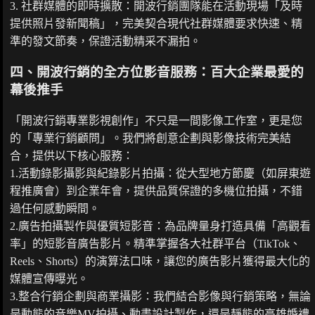
3. 社群媒體的即時擴散：開波行銷團隊能在活動現場「及時
提供照片發新聞稿」，完美契合現代社群媒體要求快速、精
準的發文節奏，保證活動精采不漏拍。
四、開波行銷的全方位影音服務：百大企業最愛的
幕後推手
「開波行銷專業影視創作」不只是一間影像工作室，更是您
的「專業行銷顧問」。我們將創意企劃與影像技術完美結
合，提供以下核心服務：
1.活動錄影攝影與紀錄影片拍攝：從大型地方節慶（如屏東遊
程推廣會）到企業年會，提供品質保證的多機位拍攝，不錯
過任何感動瞬間。
2.廣告拍攝製作與優質短影音：為品牌量身打造具備「高觀看
率」的短影音廣告影片。精準掌握各大社群平台（TikTok、
Reels、Shorts）的演算法口味，讓您的廣告影片獲得最大化的
媒體宣傳曝光。
3.整合行銷企劃與商業攝影：我們結合影像與行銷策略，無論
是動態的音樂MV拍攝、動畫設計製作，還是靜態的高雄婚禮