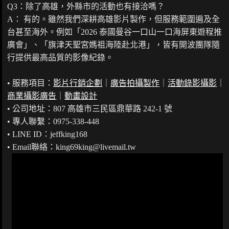
Q3：除了高雄，外縣市的活動也有接洽嗎？
A： 有的。雖然我們深耕高雄影片製作，但服務範圍遍及全
台甚至海外。例如「2026 泰國曼谷一口山一口海屏東遊程推
廣會」、「旗津天聖宮媽祖海陸赴北港」，皆有開波團隊隨
行提供最高品質的影像紀錄。
• 服務項目：
影片行銷企劃
｜
廣告拍攝製作
｜
活動錄影攝影
｜
商業攝影廣告
｜
動畫設計
• 公司地址：807 高雄市三民區鼎華路 242-1 號
• 專人聯繫：0975-338-448
• LINE ID：jeffking168
• Email聯絡：king69king@livemail.tw