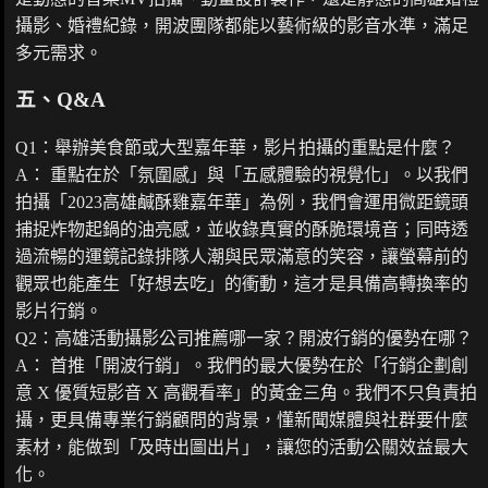
攝影、婚禮紀錄，開波團隊都能以藝術級的影音水準，滿足
多元需求。
五、Q&A
Q1：舉辦美食節或大型嘉年華，影片拍攝的重點是什麼？
A： 重點在於「氛圍感」與「五感體驗的視覺化」。以我們
拍攝「2023高雄鹹酥雞嘉年華」為例，我們會運用微距鏡頭
捕捉炸物起鍋的油亮感，並收錄真實的酥脆環境音；同時透
過流暢的運鏡記錄排隊人潮與民眾滿意的笑容，讓螢幕前的
觀眾也能產生「好想去吃」的衝動，這才是具備高轉換率的
影片行銷。
Q2：高雄活動攝影公司推薦哪一家？開波行銷的優勢在哪？
A： 首推「開波行銷」。我們的最大優勢在於「行銷企劃創
意 X 優質短影音 X 高觀看率」的黃金三角。我們不只負責拍
攝，更具備專業行銷顧問的背景，懂新聞媒體與社群要什麼
素材，能做到「及時出圖出片」，讓您的活動公關效益最大
化。