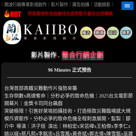
高雄影片製作首選開波行銷最佳視覺團隊夥伴
｜開波行銷專業影視創作｜影片製作｜廣告拍攝｜活動錄影｜
恭喜蕭煌奇金曲最佳台語男歌手最佳台語專輯
恭喜珍菓撰榮獲2026台灣芒果外銷冠軍殊榮
蕭煌奇鼓勵身障朋友一起親近海洋無障礙
恭喜96分鐘榮獲第62屆金馬獎最佳視覺效果
開波行銷專業影片製作 企劃創意高觀看短影音
整合行銷企劃
影片製作 .
高雄影片製作首選開波行銷最佳視覺團隊夥伴
96 Minutes 正式預告
恭喜蕭煌奇金曲最佳台語男歌手最佳台語專輯
恭喜珍菓撰榮獲2026台灣芒果外銷冠軍殊榮
台灣首部高鐵災難動作片強勢來襲
蕭煌奇鼓勵身障朋友一起親近海洋無障礙
生存倒數x高速奪命｜分秒必爭的致命危機｜2025台北電影節
恭喜96分鐘榮獲第62屆金馬獎最佳視覺效果
開幕片｜金獎卡司同台飆戲
開波行銷專業影片製作 企劃創意高觀看短影音
突破極限！引進好萊塢拍攝技術，打造極致災難臨場感大規
模斥資鉅作，分秒必爭的致命危機全程刺激展開，監製｜鄒
介中 導演｜洪子烜 演出｜林柏宏x宋芸樺x王柏傑x李李仁x
姚以緹x蔡凡熙x李銘忠x呂雪鳳x黃奇斌x鄭志偉x陳雪甄x巫建