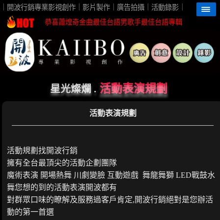
高雄影片製作首選開波行銷最佳視覺團隊夥伴
｜開波行銷專業影視創作｜影片製作｜廣告拍攝｜活動錄影｜
恭喜蕭煌奇金曲最佳台語男歌手最佳台語專輯
恭喜珍菓撰榮獲2026台灣芒果外銷冠軍殊榮
蕭煌奇鼓勵身障朋友一起親近海洋無障礙
恭喜96分鐘榮獲第62屆金馬獎最佳視覺效果
開波行銷專業影片製作 企劃創意高觀看短影音
活動表演規劃
星光燦爛 .
高雄影片製作首選開波行銷最佳視覺團隊夥伴
活動表演規劃
恭喜蕭煌奇金曲最佳台語男歌手最佳台語專輯
恭喜珍菓撰榮獲2026台灣芒果外銷冠軍殊榮
蕭煌奇鼓勵身障朋友一起親近海洋無障礙
活動規劃找開波行銷
恭喜96分鐘榮獲第62屆金馬獎最佳視覺效果
擁有全台最頂尖的活動企劃團隊
開波行銷專業影片製作 企劃創意高觀看短影音
魔術表演 開場熱舞 川劇變臉 互動遊戲 舞龍舞獅 LED戰鼓水
舞您想的到的活動表演開波都有
對群眾口味的瞭解及服務過客戶肯定,開波行銷絕對是您辦活
動的第一首選