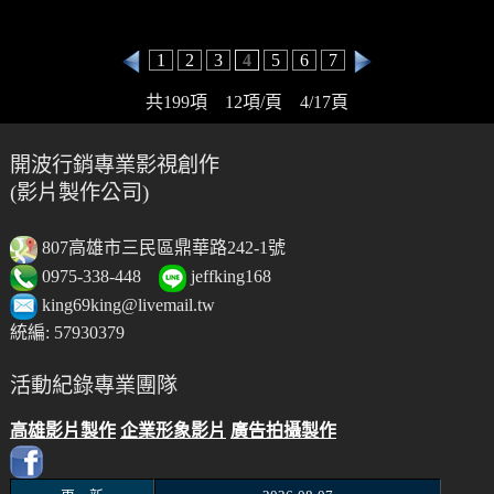
1
2
3
4
5
6
7
共199項 12項/頁 4/17頁
開波行銷專業影視創作
(影片製作公司)
807高雄市三民區鼎華路242-1號
0975-338-448
jeffking168
king69king@livemail.tw
統編: 57930379
活動紀錄專業團隊
高雄影片製作
企業形象影片
廣告拍攝製作