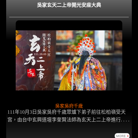
吳家玄天二上帝開光安座大典
吳家吳府千歲
111年10月3日吳家吳府千歲眾爐下弟子前往松柏嶺受天
宮，由台中玄興道壇李奎賢法師為玄天上二上帝進行. . . .