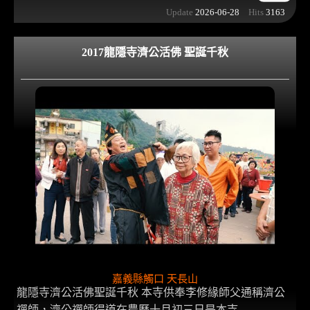
Update
2026-06-28
Hits
3163
2017龍隱寺濟公活佛 聖誕千秋
嘉義縣觸口 天長山
龍隱寺濟公活佛聖誕千秋 本寺供奉李修緣師父通稱濟公
禪師，濟公禪師得道在農曆十月初三日是本寺. . . .