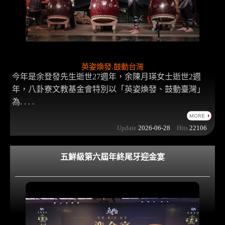
英姿煥發.鼓動台灣
今年是余登發先生逝世27週年，余陳月瑛女士逝世2週
年，八卦寮文教基金會特別以「英姿煥發、鼓動臺灣」
為. . . .
Update
2026-06-28
Hits
22106
五鮮級第六屆年終尾牙迎金宴