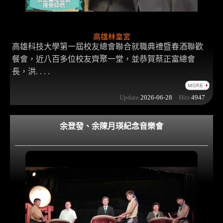
高雄林皇宮
高雄科技大學第一屆校友總會聯合就職典禮暨春酒聯歡
餐會，近八百多位校友齊聚一堂，並恭賀蔡正富總會
長，洪. . . .
Update
2026-06-28
Hits
4947
余登發、余陳月瑛紀念音樂會