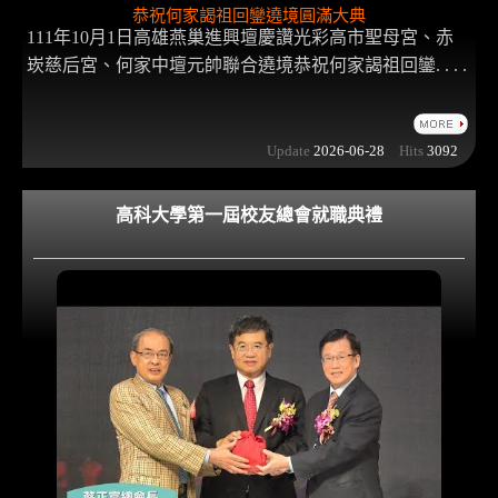
恭祝何家謁祖回鑾遶境圓滿大典
111年10月1日高雄燕巢進興壇慶讚光彩高市聖母宮、赤
崁慈后宮、何家中壇元帥聯合遶境恭祝何家謁祖回鑾. . . .
Update
2026-06-28
Hits
3092
高科大學第一屆校友總會就職典禮