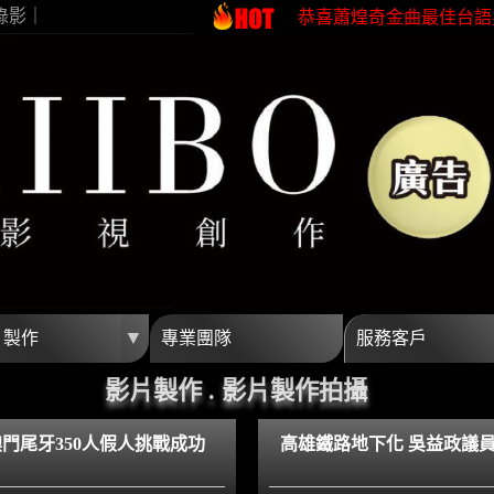
錄影｜
恭喜蕭煌奇金曲最佳台語
恭喜珍菓撰榮獲2026台
蕭煌奇鼓勵身障朋友一起
恭喜96分鐘榮獲第62屆
開波行銷專業影片製作 
高雄影片製作首選開波行
恭喜蕭煌奇金曲最佳台語
恭喜珍菓撰榮獲2026台
蕭煌奇鼓勵身障朋友一起
恭喜96分鐘榮獲第62屆
▼
片製作
專業團隊
服務客戶
開波行銷專業影片製作 
影片製作 . 影片製作拍攝
澳門尾牙350人假人挑戰成功
高雄鐵路地下化 吳益政議