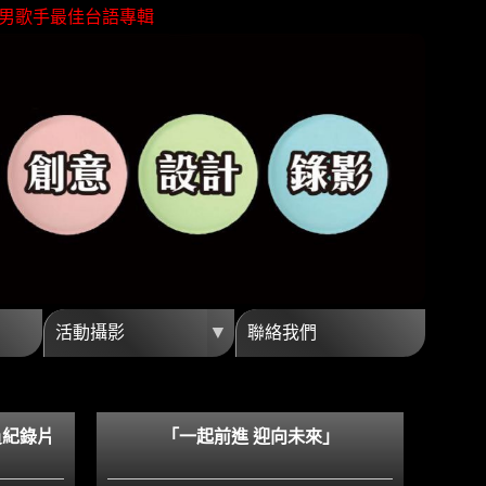
男歌手最佳台語專輯
灣芒果外銷冠軍殊榮
親近海洋無障礙
金馬獎最佳視覺效果
企劃創意高觀看短影音
銷最佳視覺團隊夥伴
男歌手最佳台語專輯
灣芒果外銷冠軍殊榮
親近海洋無障礙
金馬獎最佳視覺效果
▼
活動攝影
聯絡我們
企劃創意高觀看短影音
員紀錄片
「一起前進 迎向未來」