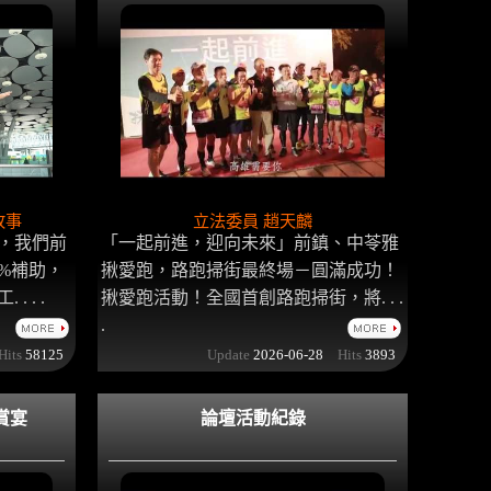
故事
立法委員 趙天麟
，我們前
「一起前進，迎向未來」前鎮、中苓雅
5%補助，
揪愛跑，路跑掃街最終場－圓滿成功！
 . .
揪愛跑活動！全國首創路跑掃街，將. . .
.
its
58125
Update
2026-06-28
Hits
3893
賞宴
論壇活動紀錄