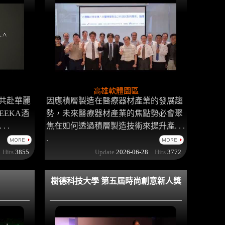
高雄軟體園區
共赴華麗
因應積層製造在醫療器材產業的發展趨
EEKA酒
勢，未來醫療器材產業的焦點勢必會聚
 .
焦在如何透過積層製造技術來提升產. . .
.
Hits
3855
Update
2026-06-28
Hits
3772
樹德科技大學 第五屆時尚創意新人獎