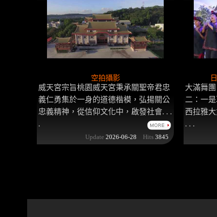
空拍攝影
日
威天宮宗旨桃園威天宮秉承關聖帝君忠
大滿舞團
義仁勇集於一身的道德楷模，弘揚關公
二：一是
忠義精神，從信仰文化中，啟發社會. . .
西拉雅大
.
. . .
Update
2026-06-28
Hits
3845