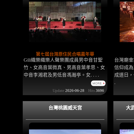
第七屆台灣原住民合唱嘉年華
Gili織樂織樂人聲樂團成員男中音甘聖
台灣廟會
竹、女高音葉微真、男高音葉孝思、女
信仰成為
中音李湘君及男低音馮瀚亭。女. . . .
成道日，一
.
Update
2026-06-28
Hits
3696
台灣桃園威天宮
大