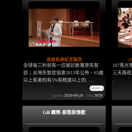
高雄長庚紀念醫院
1
全球每三秒就有一位被診斷罹患失智
107馬光零
症；台灣失智症協會2013年公佈，65歲
三天兩夜尾
以上長者約有5%有輕度以上的. . . .
.
Update
2026-06-28
Hits
3859
Gili 織樂-泰雅族情歌