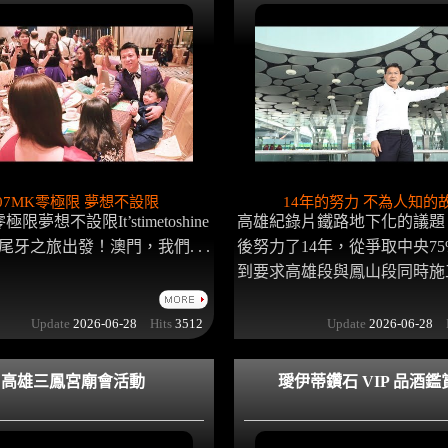
07MK零極限 夢想不設限
14年的努力 不為人知的
極限夢想不設限It’stimetoshine
高雄紀錄片鐵路地下化的議題
牙之旅出發！澳門，我們. . .
後努力了14年，從爭取中央7
到要求高雄段與鳳山段同時施工. .
Update
2026-06-28
Hits
3512
Update
2026-06-28
H
高雄三鳳宮廟會活動
璦伊蒂鑽石 VIP 品酒鑑