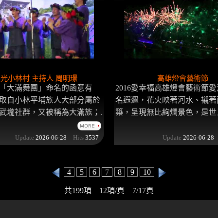
光小林村 主持人 周明璟
高雄燈會藝術節
「大滿舞團」命名的函意有
2016愛幸福高雄燈會藝術節
取自小林平埔族人大部分屬於
名遐邇，花火映著河水、襯著
武壠社群，又被稱為大滿族；.
築，呈現無比絢爛景色，是世上少. 
Update
2026-06-28
Hits
3537
Update
2026-06-28
4
5
6
7
8
9
10
共199項 12項/頁 7/17頁