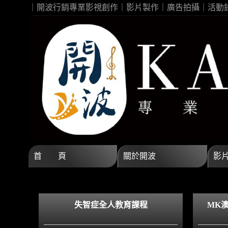
｜開波行銷專業影視創作｜影片製作｜廣告拍攝｜活動
首 頁
關於開波
影
失智症全人教育課程
MK