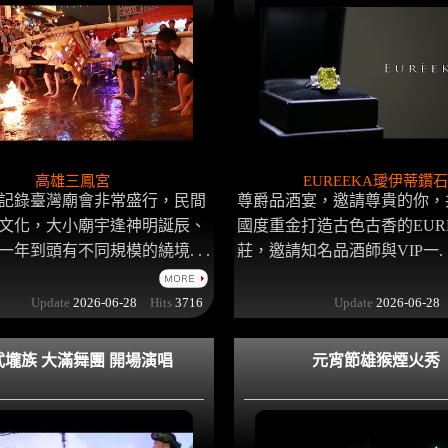
高雄三鳳宮
EUREEKA璦伊蒂鑽石
記錄臺灣廟會非常盛行，民間
尊爵品酒宴，邀請尊貴的你，
文化，大小廟宇逢神明誕辰、
國度重金打造古色古香的EUR
年到頭有不同規模的繞境. . .
莊，邀請知名品酒師與VIP一. . .
Update
2026-06-28
Hits
3716
Update
2026-06-28
武壠族 大滿舞團 開場演唱
元宵節雄猴煙火秀