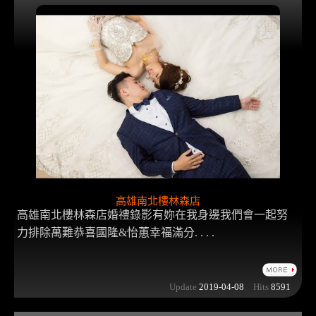
高雄南北樓林森店
高雄南北樓林森店婚禮錄影有妳在我身邊我們會一起努
力排除萬難恭喜國隆&怡蕙幸福滿分. . . .
Update
2019-04-08
Hits
8591