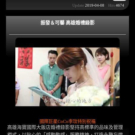
Update
2019-04-08
Hits
4674
振發＆可馨 高雄婚禮錄影
國際巨星CoCo李玟特別祝福
高雄海寶國際大飯店婚禮錄影堅持高標準的品味及管理
模式，以貼心的「感動動感」服務精神，打造永難忘懷