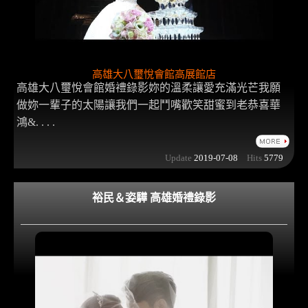
高雄大八璽悅會館高展館店
高雄大八璽悅會館婚禮錄影妳的溫柔讓愛充滿光芒我願
做妳一輩子的太陽讓我們一起鬥嘴歡笑甜蜜到老恭喜華
鴻&. . . .
Update
2019-07-08
Hits
5779
裕民＆姿驊 高雄婚禮錄影