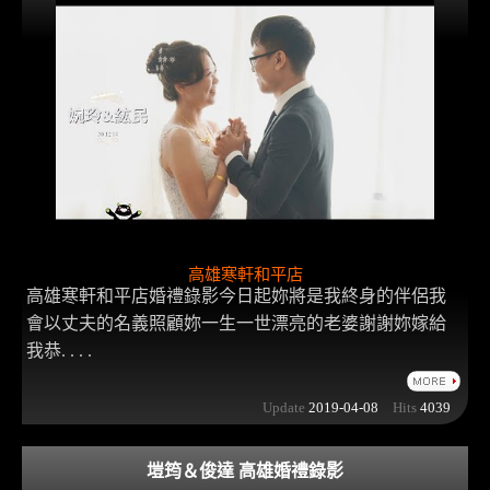
高雄寒軒和平店
高雄寒軒和平店婚禮錄影今日起妳將是我終身的伴侶我
會以丈夫的名義照顧妳一生一世漂亮的老婆謝謝妳嫁給
我恭. . . .
Update
2019-04-08
Hits
4039
塏筠＆俊達 高雄婚禮錄影