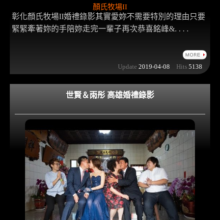
顏氏牧場II
彰化顏氏牧場II婚禮錄影其實愛妳不需要特別的理由只要
緊緊牽著妳的手陪妳走完一輩子再次恭喜銘峰&. . . .
Update
2019-04-08
Hits
5138
世賢＆雨彤 高雄婚禮錄影