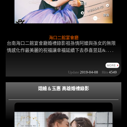
海口二館宴會廳
台南海口二館宴會廳婚禮錄影祖孫情阿嬤與孫女的無限
情感化作最美麗的祝福讓幸福延續下去恭喜昱廷&. . . .
Update
2019-04-08
Hits
4549
翊維＆玉惠 高雄婚禮錄影