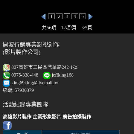
1
2
3
4
5
共56項 12項/頁 3/5頁
開波行銷專業影視創作
(影片製作公司)
807高雄市三民區鼎華路242-1號
0975-338-448
jeffking168
king69king@livemail.tw
統編: 57930379
活動紀錄專業團隊
高雄影片製作
企業形象影片
廣告拍攝製作