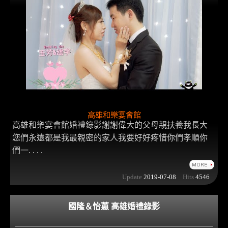
高雄和樂宴會館
高雄和樂宴會館婚禮錄影謝謝偉大的父母親扶養我長大
您們永遠都是我最親密的家人我要好好疼惜你們孝順你
們一. . . .
Update
2019-07-08
Hits
4546
國隆＆怡蕙 高雄婚禮錄影