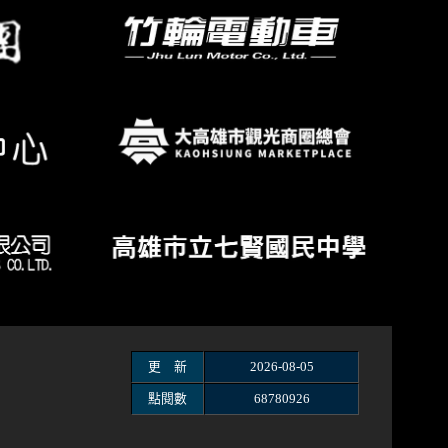
更 新
2026-08-05
點閱數
68780926