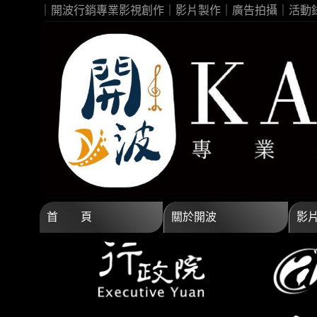
｜開波行銷專業影視創作｜影片製作｜廣告拍攝｜活動
首 頁
關於開波
影